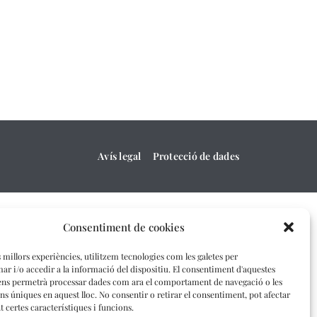
Avís legal
Protecció de dades
Consentiment de cookies
s millors experiències, utilitzem tecnologies com les galetes per
 i/o accedir a la informació del dispositiu. El consentiment d'aquestes
ens permetrà processar dades com ara el comportament de navegació o les
ons úniques en aquest lloc. No consentir o retirar el consentiment, pot afectar
 certes característiques i funcions.