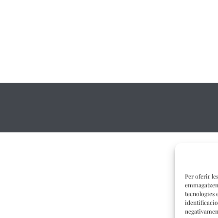
Per oferir le
emmagatzemar
tecnologies 
identificaci
negativament