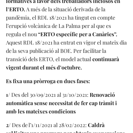
formatives a favor dels treballadors inclosos en
l’ERTO.
A més de la situació derivada de la
pandèmia, el RDL 18/2021 ha tingut en compte
l’erupció volcànica de La Palma per al que es
regula el nou
“ERTO específic per a Canàries”.
Aquest RDL 18/2021 ha entrat en vigor el mateix dia
de la seva publicació al BOE. Per facilitar la
transició dels ERTO, el model actual
continuarà
vigent durant el més d’octubre.
Es fixa una pròrroga en dues fases:
1/
Des del 30/09/2021 al 31/10/2021:
Renovació
automàtica sense necessitat de fer cap tràmit i
amb les mateixes condicions
2/
Des de l’1/11/2021 al 28/02/2022:
Caldrà