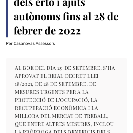
dels erto i ajuts
autònoms fins al 28 de
febrer de 2022
Per
Casanovas Assessors
AL BOE DEL DIA 29 DE SETEMBRE, S’HA
APROVAT EL REIAL DECRET LLEI
18/2021, DE 28 DE SETEMBRE, DE
MESURES URGENTS PER A LA
PROTECCIÓ DE L’OCUPACIÓ, LA
RECUPERACIÓ ECONÒMICA I LA
MILLORA DEL MERCAT DE TREBALL,
QUE ENTRE ALTRES MESURES, INCLOU
LA PRÒRROGA DELS BENEFICIS DELS