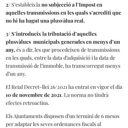
2/
S’estableix la
no subjecció a l’Impost en
aquelles transmissions en les quals s’acrediti que
no hi ha hagut una plusvàlua real.
3/ S’introdueix la tributació d’aquelles
plusvàlues municipals generades en menys d’un
any,
és a dir, les que procedeixen de transmissions
en les quals, entre la data d’adquisició i la data de
transmissió de l’immoble, ha transcorregut menys
d’un any.
El Reial Decret-llei 26/2021 ha entrat en vigor el dia
1
0
d
e
n
o
v
em
b
re
de
20
2
1
. La norma no tindrà
efectes retroactius.
Els Ajuntaments disposen d’un termini de 6 mesos
per adaptar les seves ordenances fiscals al