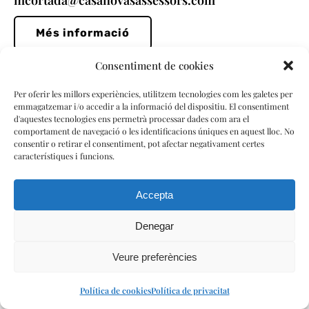
mcortada@casanovasassessors.com
Més informació
Consentiment de cookies
Idiomes: català, castellà
Per oferir les millors experiències, utilitzem tecnologies com les galetes per
emmagatzemar i/o accedir a la informació del dispositiu. El consentiment
d'aquestes tecnologies ens permetrà processar dades com ara el
comportament de navegació o les identificacions úniques en aquest lloc. No
consentir o retirar el consentiment, pot afectar negativament certes
característiques i funcions.
Accepta
Denegar
Veure preferències
Política de cookies
Política de privacitat