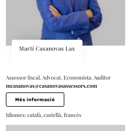
Martí Casanovas Lax
Assessor fiscal. Advocat. Economista. Auditor
mcasanovas@casanovasassessors.com
Més informació
Idiomes: català, castellà, francès