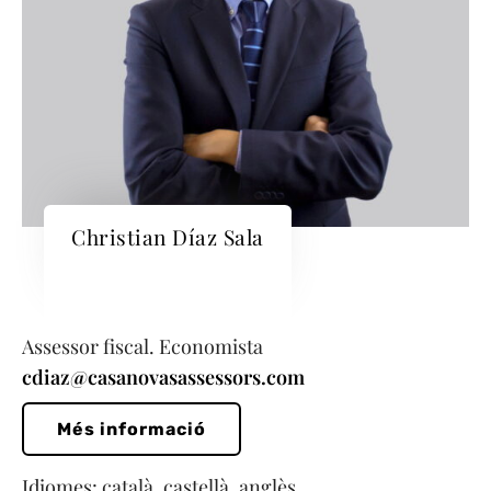
Christian Díaz Sala
Assessor fiscal. Economista
cdiaz@casanovasassessors.com
Més informació
Idiomes: català, castellà, anglès