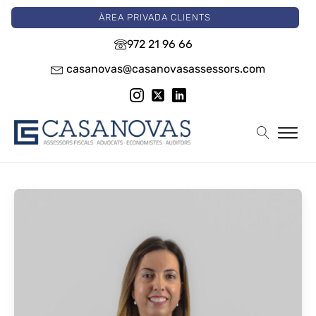
ÀREA PRIVADA CLIENTS
972 21 96 66
casanovas@casanovasassessors.com