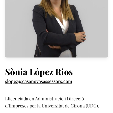
Sònia López Rios
slopez@casanovasassessors.com
Llicenciada en Administració i Direcció
d’Empreses per la Universitat de Girona (UDG).