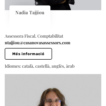
Nadia Tajjiou
Assessora Fiscal. Comptabilitat
ntajjiou@casanovasassessors.com
Més informació
Idiomes: català, castellà, anglès, àrab