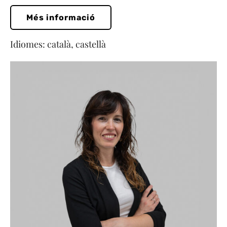
Més informació
Idiomes: català, castellà