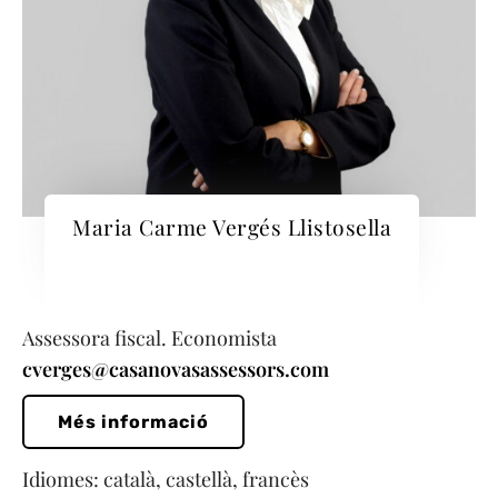
Maria Carme Vergés Llistosella
Assessora fiscal. Economista
cverges@casanovasassessors.com
Més informació
Idiomes: català, castellà, francès