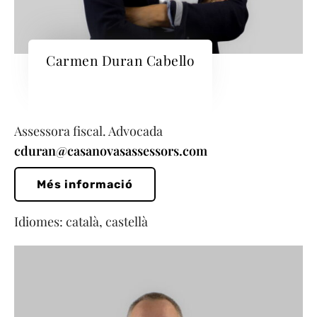
Carmen Duran Cabello
Assessora fiscal. Advocada
cduran@casanovasassessors.com
Més informació
Idiomes: català, castellà