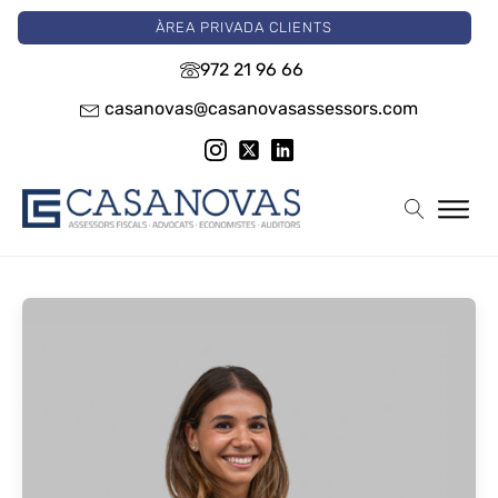
ÀREA PRIVADA CLIENTS
972 21 96 66
casanovas@casanovasassessors.com