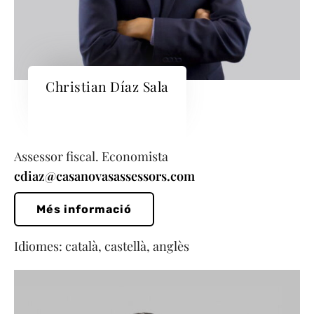
Christian Díaz Sala
Assessor fiscal. Economista
cdiaz@casanovasassessors.com
Més informació
Idiomes: català, castellà, anglès