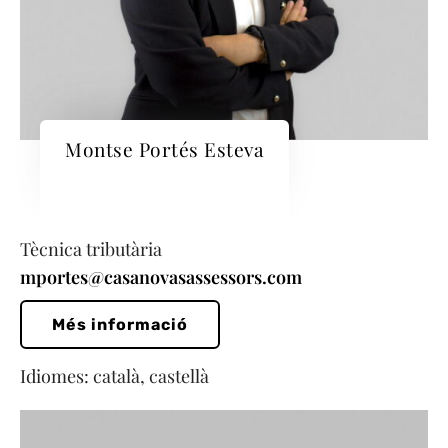
Montse Portés Esteva
Tècnica tributària
mportes@casanovasassessors.com
Més informació
Idiomes: català, castellà