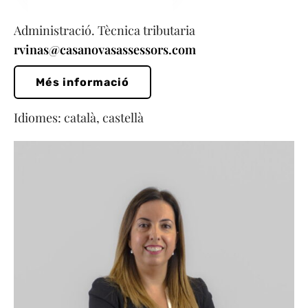
Administració. Tècnica tributaria
rvinas@casanovasassessors.com
Més informació
Idiomes: català, castellà