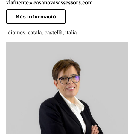
xlafuente@casanovasassessors.com
Més informació
Idiomes: català, castellà, italià