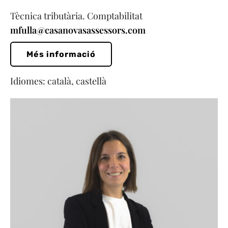
Tècnica tributària. Comptabilitat
mfulla@casanovasassessors.com
Més informació
Idiomes: català, castellà