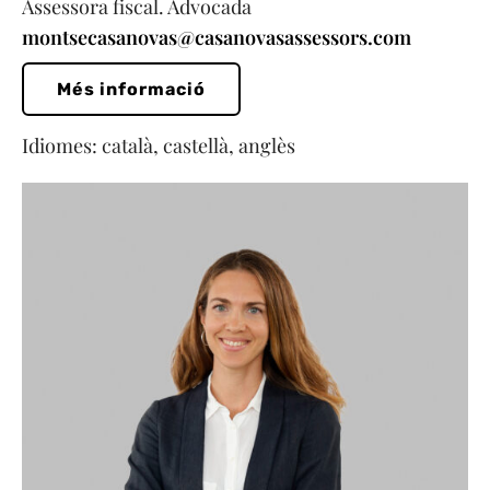
Assessora fiscal. Advocada
montsecasanovas@casanovasassessors.com
Més informació
Idiomes: català, castellà, anglès