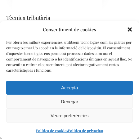
Tècnica tributària
amontiel@casanovasassessors.com
Consentiment de cookies
Més informació
Per oferir les millors experiències, utilitzem tecnologies com les galetes per
emmagatzemar i/o accedir a la informació del dispositiu. El consentiment
d'aquestes tecnologies ens permetrà processar dades com ara el
Idiomes: català, castellà
comportament de navegació o les identificacions úniques en aquest lloc. No
consentir o retirar el consentiment, pot afectar negativament certes
característiques i funcions.
Accepta
Denegar
Veure preferències
Política de cookies
Política de privacitat