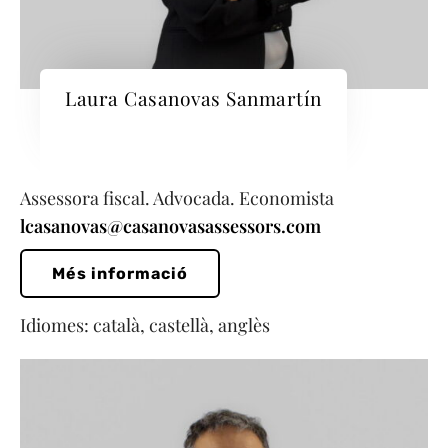
Laura Casanovas Sanmartín
Assessora fiscal. Advocada. Economista
lcasanovas@casanovasassessors.com
Més informació
Idiomes: català, castellà, anglès