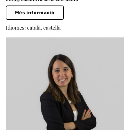
Més informació
Idiomes: català, castellà