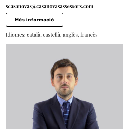
scasanovas@casanovasassessors.com
Més informació
Idiomes: català, castellà, anglès, francès