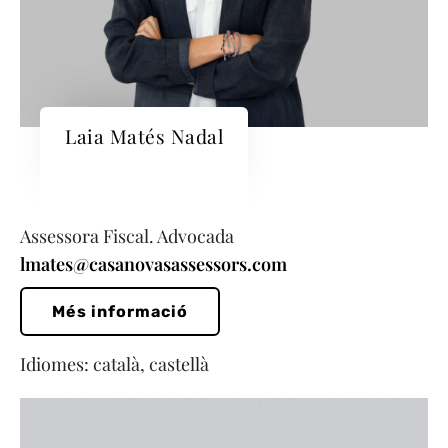
Laia Matés Nadal
Assessora Fiscal. Advocada
lmates@casanovasassessors.com
Més informació
Idiomes: català, castellà